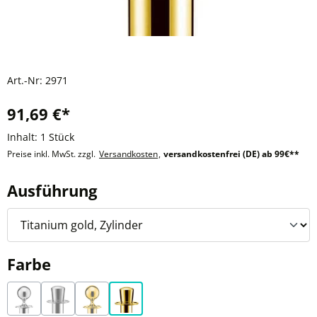
Art.-Nr:
2971
91,69 €*
Inhalt:
1 Stück
Preise inkl. MwSt. zzgl.
Versandkosten
,
versandkostenfrei (DE) ab 99€**
auswählen
Ausführung
auswählen
Farbe
Abgrenzungsständer Edelstahl Kugel
Edelstahl, Zylinder
Titanium gold, Kugel
Titanium gold, Zylinder
(Diese Option ist zurzeit nicht verfügbar.)
(Diese Option ist zurzeit nicht verfügbar.)
(Diese Option ist zurzeit nicht verfügbar.)