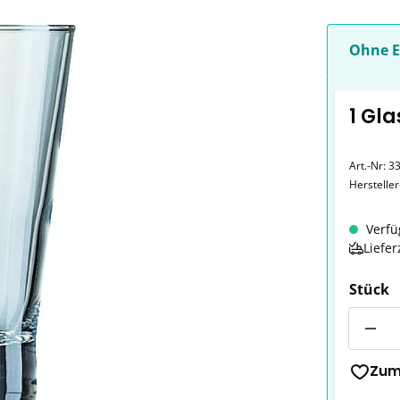
Ohne E
1 Gla
Art.-Nr:
33
Herstelle
Verfü
Liefer
Stück
Anzahl
Zum