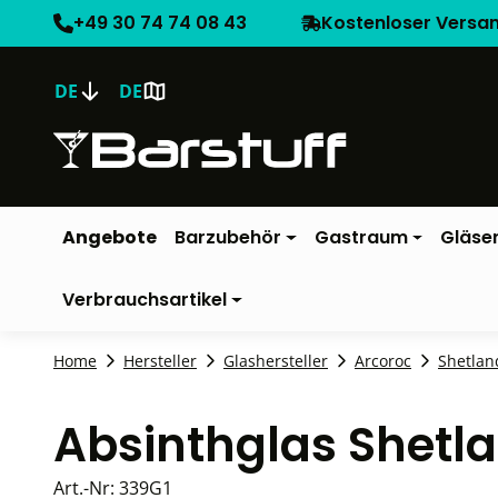
+49 30 74 74 08 43
Kostenloser Versa
DE
DE
Angebote
Barzubehör
Gastraum
Gläse
Verbrauchsartikel
Home
Hersteller
Glashersteller
Arcoroc
Shetlan
Absinthglas Shetla
Art.-Nr:
339G1