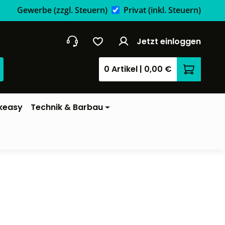
Gewerbe
(zzgl. Steuern)
Privat
(inkl. Steuern)
Jetzt einloggen
0 Artikel
|
0,00 €
Warenkor
keasy
Technik & Barbau