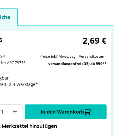
iche
2,69 €
s
9-1
Preise inkl. MwSt. zzgl.
Versandkosten
,
r-Nr:
ARC 79736
versandkostenfrei (DE) ab 99€**
gbar
zeit: 2-4 Werktage*
In den Warenkorb
 Merkzettel hinzufügen