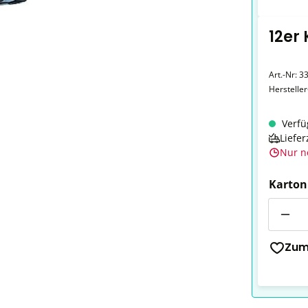
12er
Art.-Nr:
33
Herstelle
Verfü
Liefer
Nur n
Karton
Anzahl
Zum