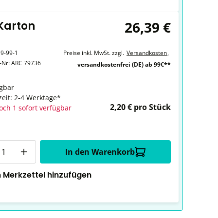
26,39 €
 Karton
9-99-1
Preise inkl. MwSt. zzgl.
Versandkosten
,
r-Nr:
ARC 79736
versandkostenfrei (DE) ab 99€**
gbar
zeit: 2-4 Werktage*
2,20 € pro Stück
och 1 sofort verfügbar
In den Warenkorb
 Merkzettel hinzufügen