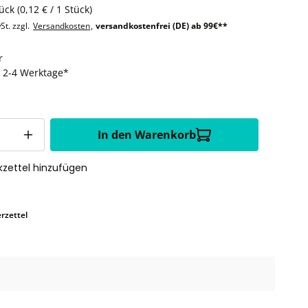
tück
(0,12 € / 1 Stück)
St. zzgl.
Versandkosten
,
versandkostenfrei (DE) ab 99€**
r
t: 2-4 Werktage*
In den Warenkorb
zettel hinzufügen
rzettel