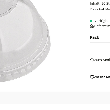
Inhalt:
50 S
Preise inkl. Mw
Verfügba
Lieferzei
Pack
Anzahl
Zum Merk
Auf den Me