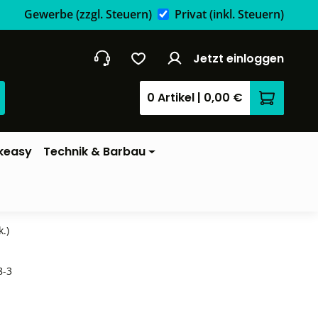
Gewerbe
(zzgl. Steuern)
Privat
(inkl. Steuern)
Jetzt einloggen
0 Artikel
|
0,00 €
Warenkor
keasy
Technik & Barbau
.)
8-3