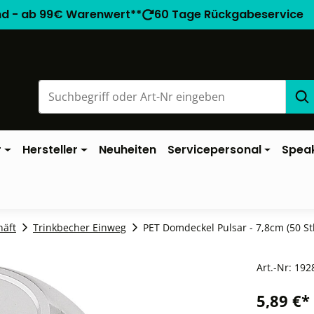
nd - ab 99€ Warenwert**
60 Tage Rückgabeservice
r
Hersteller
Neuheiten
Servicepersonal
Spea
häft
Trinkbecher Einweg
PET Domdeckel Pulsar - 7,8cm (50 Stk
Art.-Nr:
192
5,89 €*