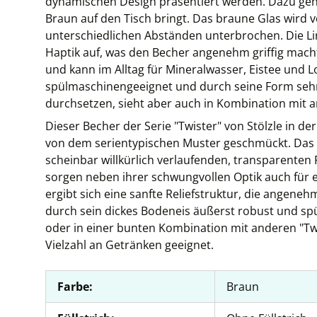
dynamischen Design präsentiert werden. Dazu gehö
Braun auf den Tisch bringt. Das braune Glas wird 
unterschiedlichen Abständen unterbrochen. Die Li
Haptik auf, was den Becher angenehm griffig macht
und kann im Alltag für Mineralwasser, Eistee und 
spülmaschinengeeignet und durch seine Form sehr r
durchsetzen, sieht aber auch in Kombination mit 
Dieser Becher der Serie "Twister" von Stölzle in d
von dem serientypischen Muster geschmückt. Das h
scheinbar willkürlich verlaufenden, transparenten R
sorgen neben ihrer schwungvollen Optik auch für e
ergibt sich eine sanfte Reliefstruktur, die angenehm
durch sein dickes Bodeneis äußerst robust und spü
oder in einer bunten Kombination mit anderen "Twis
Vielzahl an Getränken geeignet.
Farbe:
Braun