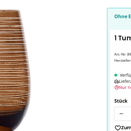
Ohne E
1 Tu
Art.-Nr:
8
Herstelle
Verfü
Liefer
Nur n
Stück
Anzahl
Zum