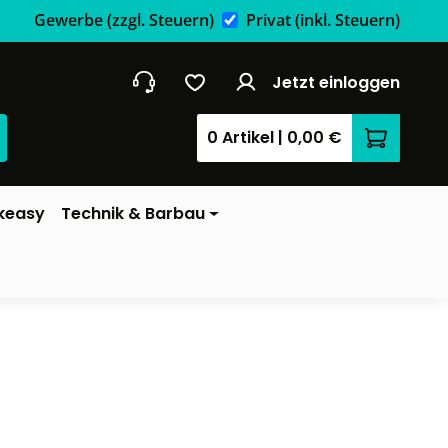
Gewerbe
(zzgl. Steuern)
Privat
(inkl. Steuern)
Jetzt einloggen
0 Artikel
|
0,00 €
Warenkor
keasy
Technik & Barbau