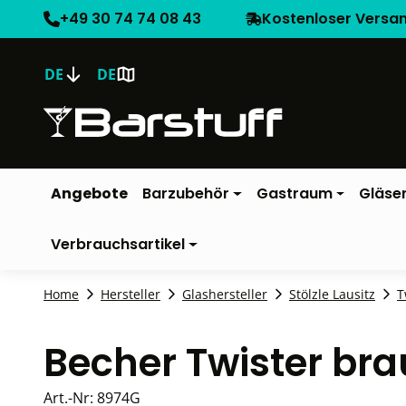
+49 30 74 74 08 43
Kostenloser Versa
DE
DE
Angebote
Barzubehör
Gastraum
Gläse
Verbrauchsartikel
Home
Hersteller
Glashersteller
Stölzle Lausitz
T
Becher Twister bra
Art.-Nr:
8974G