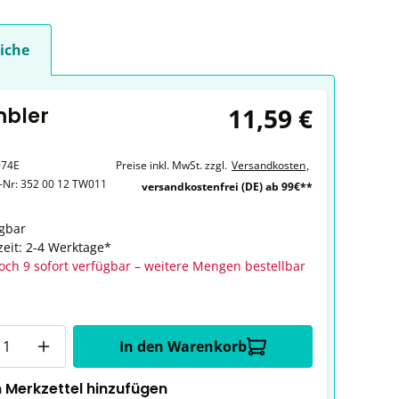
iche
11,59 €
mbler
974E
Preise inkl. MwSt. zzgl.
Versandkosten
,
r-Nr:
352 00 12 TW011
versandkostenfrei (DE) ab 99€**
gbar
zeit: 2-4 Werktage*
och 9 sofort verfügbar – weitere Mengen bestellbar
In den Warenkorb
 Merkzettel hinzufügen