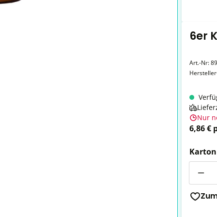
6er 
Art.-Nr:
8
Herstelle
Verfü
Liefer
Nur n
6,86 € 
Karton
Anzahl
Zum