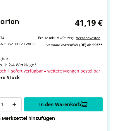
41,19 €
Karton
974
Preise inkl. MwSt. zzgl.
Versandkosten
,
r-Nr:
352 00 12 TW011
versandkostenfrei (DE) ab 99€**
gbar
zeit: 2-4 Werktage*
och 1 sofort verfügbar – weitere Mengen bestellbar
pro Stück
In den Warenkorb
 Merkzettel hinzufügen