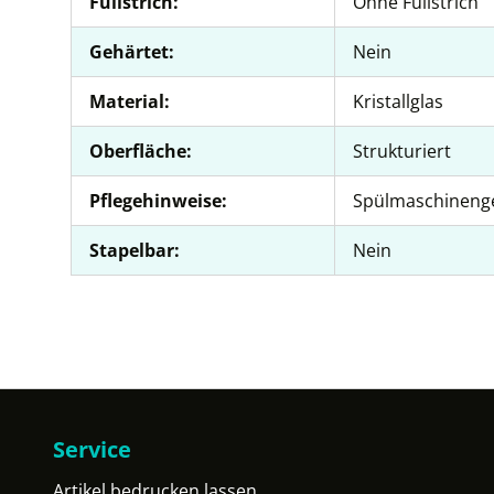
Füllstrich:
Ohne Füllstrich
Gehärtet:
Nein
Material:
Kristallglas
Oberfläche:
Strukturiert
Pflegehinweise:
Spülmaschineng
Stapelbar:
Nein
Service
Artikel bedrucken lassen