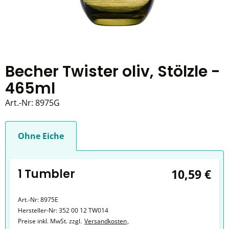
Becher Twister oliv, Stölzle -
465ml
Art.-Nr:
8975G
Ohne Eiche
1 Tumbler
10,59 €
Art.-Nr:
8975E
Hersteller-Nr:
352 00 12 TW014
Preise inkl. MwSt. zzgl.
Versandkosten
,