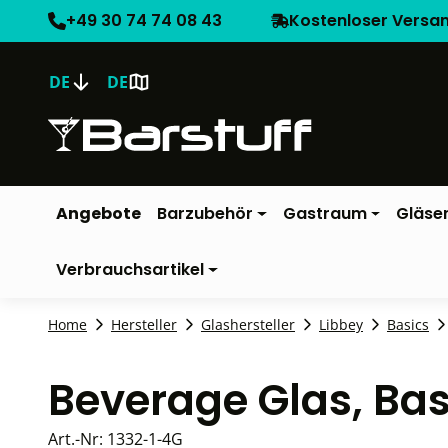
+49 30 74 74 08 43
Kostenloser Versa
DE
DE
Angebote
Barzubehör
Gastraum
Gläse
Verbrauchsartikel
Home
Hersteller
Glashersteller
Libbey
Basics
Beverage Glas, Bas
Art.-Nr:
1332-1-4G