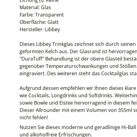
Eichung (l): Keine
Material: Glas
Farbe: Transparent
Oberfläche: Glatt
Hersteller: Libbey
Dieses Libbey Trinkglas zeichnet sich durch sein
geformten Kelch aus. Der Glasrand ist hervorrag
"DuraTuff" Behandlung ist der obere Glasteil bestä
gegenüber Temperaturschwankungen und Stößen. D
eingraviert. Des weiteren steht das Cocktailglas stab
Aufgrund dessen empfehlen wir Ihnen dieses klare H
wie Cocktails, Longdrinks und Softdrinks. Weiterhi
sowie Bowle und Eistee hervorragend in diesem fei
Dieser Allrounder mit einem Volumen von 355ml so
nicht fehlen!
Nutzen Sie dieses moderne und geradlinige Hi-Ball 
und alkoholfreie Erfrischungen.