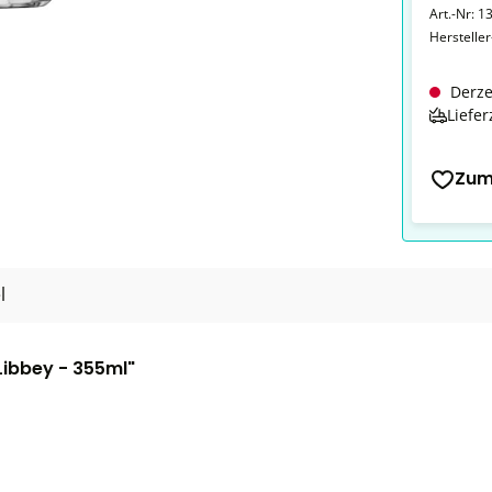
Art.-Nr:
13
Herstelle
Derze
Liefer
Zum
l
Libbey - 355ml"