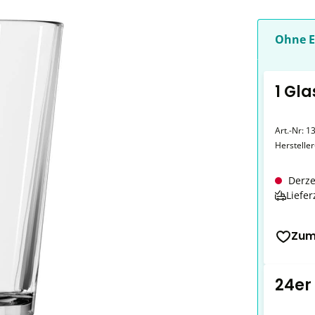
Ohne E
1 Gla
Art.-Nr:
13
Herstelle
Derze
Liefer
Zum
24er