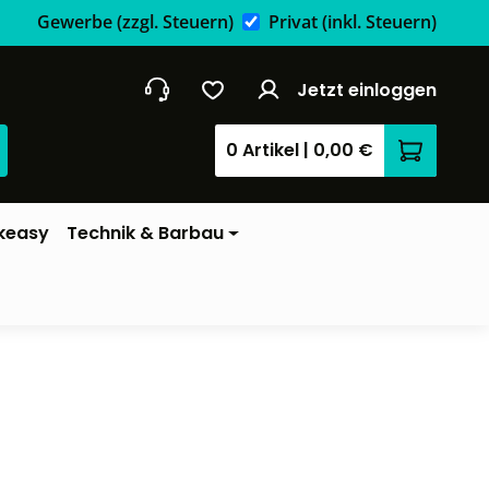
Gewerbe
(zzgl. Steuern)
Privat
(inkl. Steuern)
Jetzt einloggen
0 Artikel
|
0,00 €
Warenkor
keasy
Technik & Barbau