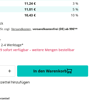
11,24 €
3 %
11,01 €
5 %
10,43 €
10 %
ck
St. zzgl.
Versandkosten
,
versandkostenfrei (DE) ab 99€**
r
t: 2-4 Werktage*
9 sofort verfügbar – weitere Mengen bestellbar
In den Warenkorb
zettel hinzufügen
rzettel