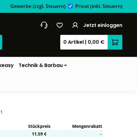
Gewerbe
(zzgl. Steuern)
Privat
(inkl. Steuern)
Jetzt einloggen
0 Artikel
|
0,00 €
Warenkor
keasy
Technik & Barbau
-1
Stückpreis
Mengenrabatt
11,59 €
–