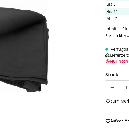
Bis
5
Bis
11
Ab
12
Inhalt:
1 Stü
Preise inkl. Mw
Verfügba
Lieferzei
Nur noch 
Stück
Anzahl
Zum Merk
Auf den Me