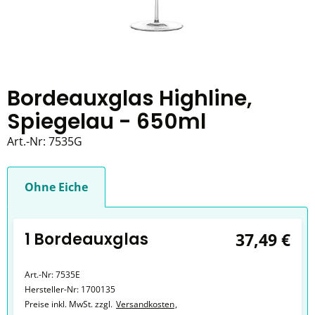
Bordeauxglas Highline,
Spiegelau - 650ml
Art.-Nr:
7535G
Ohne Eiche
1 Bordeauxglas
37,49 €
Art.-Nr:
7535E
Hersteller-Nr:
1700135
Preise inkl. MwSt. zzgl.
Versandkosten
,