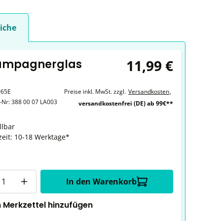
iche
11,99 €
ampagnerglas
065E
Preise inkl. MwSt. zzgl.
Versandkosten
,
r-Nr:
388 00 07 LA003
versandkostenfrei (DE) ab 99€**
llbar
zeit: 10-18 Werktage*
In den Warenkorb
 Merkzettel hinzufügen