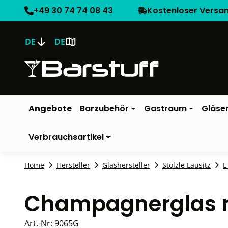
+49 30 74 74 08 43
Kostenloser Versa
DE
DE
Angebote
Barzubehör
Gastraum
Gläse
Verbrauchsartikel
Home
Hersteller
Glashersteller
Stölzle Lausitz
L
Champagnerglas rot
Art.-Nr:
9065G