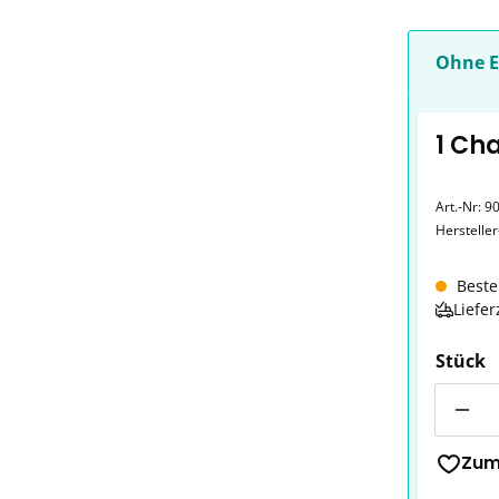
Ohne E
1 Ch
Art.-Nr:
9
Herstelle
Beste
Liefer
Stück
Anzahl
Zum