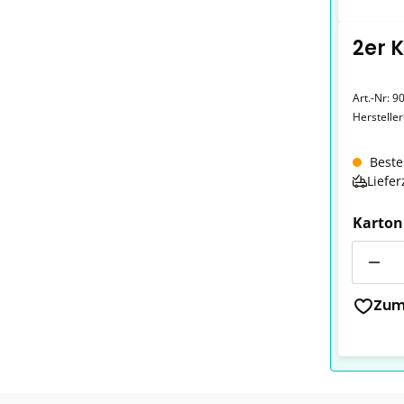
2er 
Art.-Nr:
9
Herstelle
Beste
Liefer
Karton
Anzahl
Zum