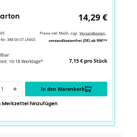
14,29 €
Karton
065
Preise inkl. MwSt. zzgl.
Versandkosten
,
r-Nr:
388 00 07 LA003
versandkostenfrei (DE) ab 99€**
llbar
7,15 € pro Stück
zeit: 10-18 Werktage*
In den Warenkorb
 Merkzettel hinzufügen