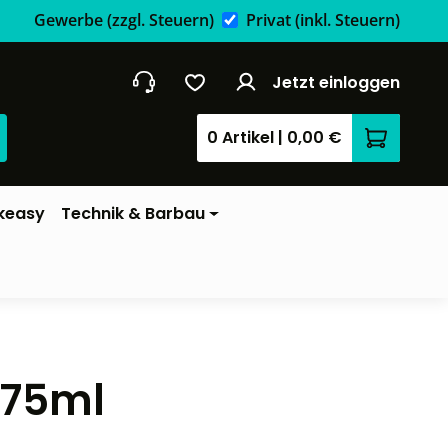
Gewerbe
(zzgl. Steuern)
Privat
(inkl. Steuern)
Jetzt einloggen
0 Artikel
|
0,00 €
Warenkor
keasy
Technik & Barbau
175ml