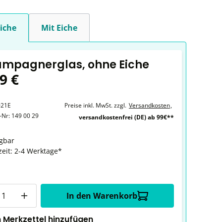
iche
Mit Eiche
ampagnerglas, ohne Eiche
9 €
021E
Preise inkl. MwSt. zzgl.
Versandkosten
,
r-Nr:
149 00 29
versandkostenfrei (DE) ab 99€**
gbar
zeit: 2-4 Werktage*
In den Warenkorb
 Merkzettel hinzufügen