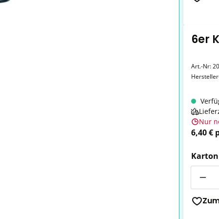
6er 
Art.-Nr:
2
Herstelle
Verfü
Liefer
Nur n
6,40 € 
Karton
Anzahl
Zum