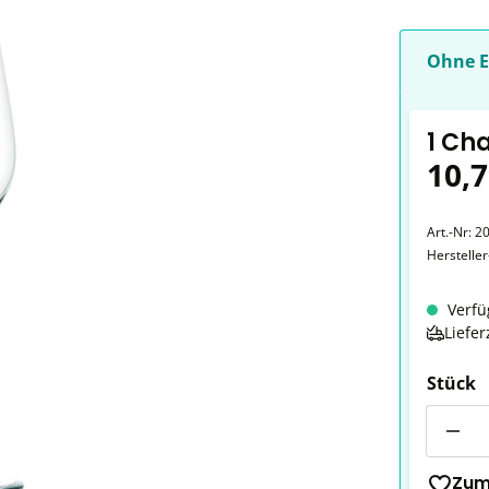
Ohne E
1 Ch
10,7
Art.-Nr:
2
Herstelle
Verfü
Liefer
Stück
Anzahl
Zum