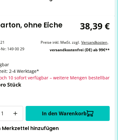
38,39 €
Karton, ohne Eiche
021
Preise inkl. MwSt. zzgl.
Versandkosten
,
r-Nr:
149 00 29
versandkostenfrei (DE) ab 99€**
gbar
zeit: 2-4 Werktage*
och 10 sofort verfügbar – weitere Mengen bestellbar
pro Stück
In den Warenkorb
 Merkzettel hinzufügen