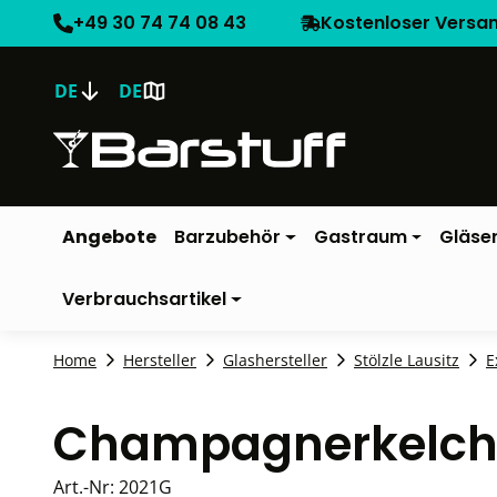
+49 30 74 74 08 43
Kostenloser Versa
DE
DE
Angebote
Barzubehör
Gastraum
Gläse
Verbrauchsartikel
Home
Hersteller
Glashersteller
Stölzle Lausitz
E
Champagnerkelch Ex
Art.-Nr:
2021G