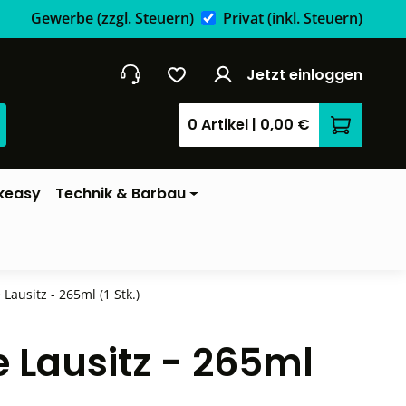
Gewerbe
(zzgl. Steuern)
Privat
(inkl. Steuern)
Jetzt einloggen
0 Artikel
|
0,00 €
Warenkor
keasy
Technik & Barbau
Lausitz - 265ml (1 Stk.)
 Lausitz - 265ml