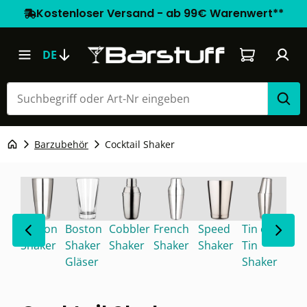
Kostenloser Versand - ab 99€ Warenwert**
Warenkorb e
DE
Barzubehör
Cocktail Shaker
Boston
Boston
Cobbler
French
Speed
Tin on
Shaker
Shaker
Shaker
Shaker
Shaker
Tin
Gläser
Shaker