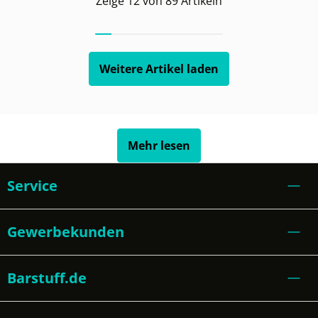
Zeige
12
von
89
Artikeln
Weitere Artikel laden
Mehr lesen
Service
Gewerbekunden
Barstuff.de