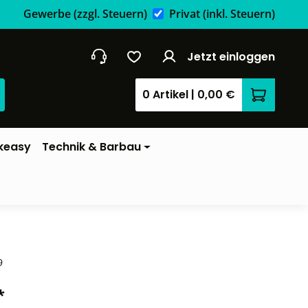
Gewerbe
(zzgl. Steuern)
Privat
(inkl. Steuern)
Jetzt einloggen
0 Artikel
|
0,00 €
Warenkor
keasy
Technik & Barbau
9
*