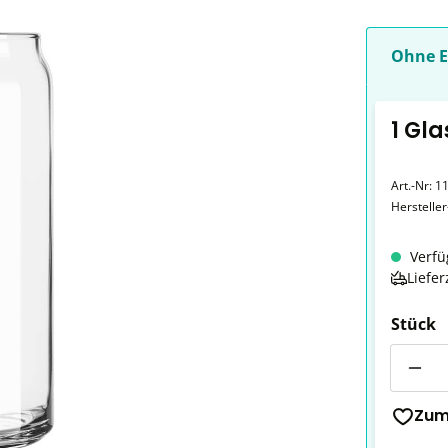
Ohne E
1 Gla
Art.-Nr:
1
Herstelle
Verfü
Liefer
Stück
Anzahl
Zum