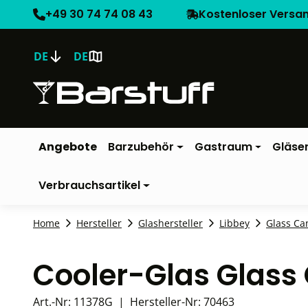
+49 30 74 74 08 43
Kostenloser Versa
DE
DE
Angebote
Barzubehör
Gastraum
Gläse
Verbrauchsartikel
Home
Hersteller
Glashersteller
Libbey
Glass Ca
Cooler-Glas Glass 
Art.-Nr:
11378G
|
Hersteller-Nr:
70463