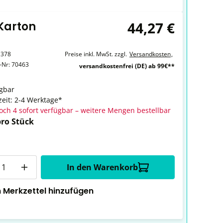
44,27 €
 Karton
1378
Preise inkl. MwSt. zzgl.
Versandkosten
,
r-Nr:
70463
versandkostenfrei (DE) ab 99€**
gbar
zeit: 2-4 Werktage*
och 4 sofort verfügbar – weitere Mengen bestellbar
pro Stück
In den Warenkorb
 Merkzettel hinzufügen