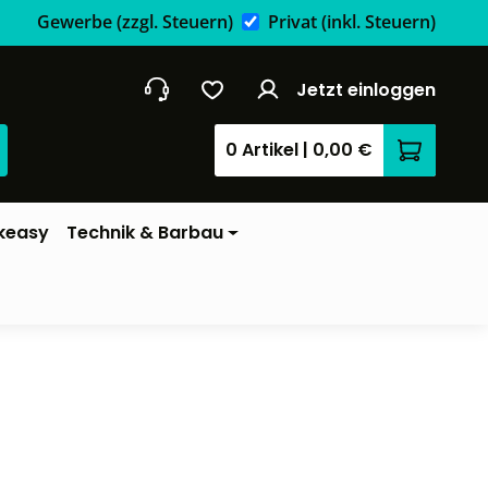
Gewerbe
(zzgl. Steuern)
Privat
(inkl. Steuern)
Jetzt einloggen
0 Artikel
|
0,00 €
Warenkor
keasy
Technik & Barbau