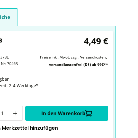
iche
4,49 €
s
1378E
Preise inkl. MwSt. zzgl.
Versandkosten
,
r-Nr:
70463
versandkostenfrei (DE) ab 99€**
gbar
zeit: 2-4 Werktage*
In den Warenkorb
 Merkzettel hinzufügen