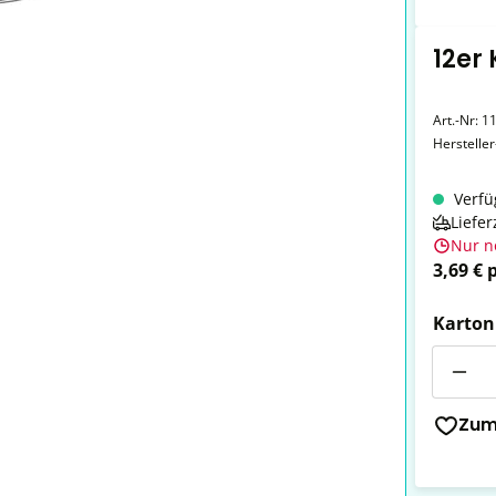
12er
Art.-Nr:
1
Herstelle
Verfü
Liefer
Nur n
3,69 € 
Karton
Anzahl
Zum