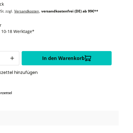
ck
St. zzgl.
Versandkosten
,
versandkostenfrei (DE) ab 99€**
r
t: 10-18 Werktage*
In den Warenkorb
zettel hinzufügen
rzettel