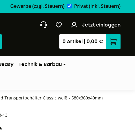
Gewerbe
(zzgl. Steuern)
Privat
(inkl. Steuern)
Jetzt einloggen
0 Artikel
|
0,00 €
Warenkor
keasy
Technik & Barbau
und Transportbehälter Classic weiß - 580x360x40mm
3-13
*