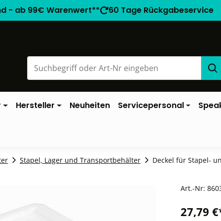
nd - ab 99€ Warenwert**
60 Tage Rückgabeservice
r
Hersteller
Neuheiten
Servicepersonal
Spea
ter
Stapel, Lager und Transportbehälter
Deckel für Stapel- 
Art.-Nr:
860
27,79 €