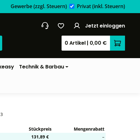
Gewerbe
(zzgl. Steuern)
Privat
(inkl. Steuern)
Jetzt einloggen
0 Artikel
|
0,00 €
Warenkor
keasy
Technik & Barbau
-3
Stückpreis
Mengenrabatt
131,89 €
–