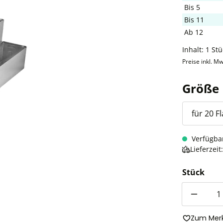
Bis
5
Bis
11
Ab
12
Inhalt:
1 Stü
Preise inkl. Mw
Größe
Verfügba
Lieferzei
Stück
Anzahl
Zum Merk