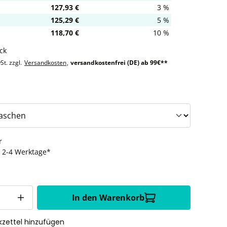
127,93 €
3 %
125,29 €
5 %
118,70 €
10 %
ck
St. zzgl.
Versandkosten
,
versandkostenfrei (DE) ab 99€**
auswählen
r
t: 2-4 Werktage*
In den Warenkorb
zettel hinzufügen