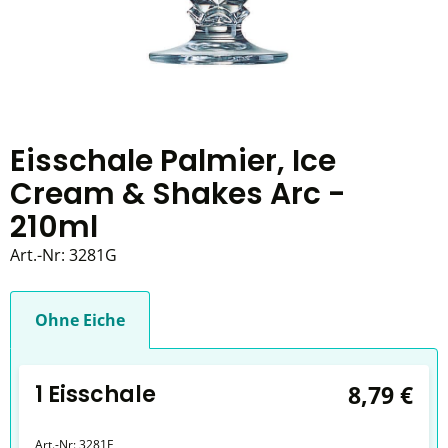
Eisschale Palmier, Ice
Cream & Shakes Arc -
210ml
Art.-Nr:
3281G
Ohne Eiche
1 Eisschale
8,79 €
Art.-Nr:
3281E