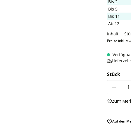
Bis
2
Bis
5
Bis
11
Ab
12
Inhalt:
1 Stü
Preise inkl. Mw
Verfügba
Lieferzei
Stück
Anzahl
Zum Merk
Auf den Me