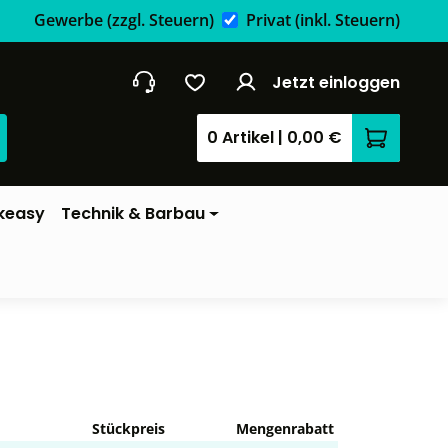
Gewerbe
(zzgl. Steuern)
Privat
(inkl. Steuern)
Jetzt einloggen
0 Artikel
|
0,00 €
Warenkor
keasy
Technik & Barbau
Stückpreis
Mengenrabatt