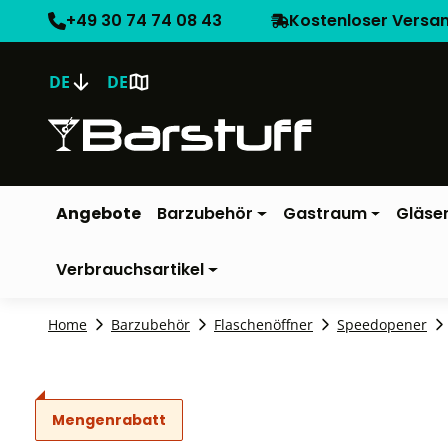
+49 30 74 74 08 43
Kostenloser Versa
DE
DE
Angebote
Barzubehör
Gastraum
Gläse
Verbrauchsartikel
Home
Barzubehör
Flaschenöffner
Speedopener
Mengenrabatt