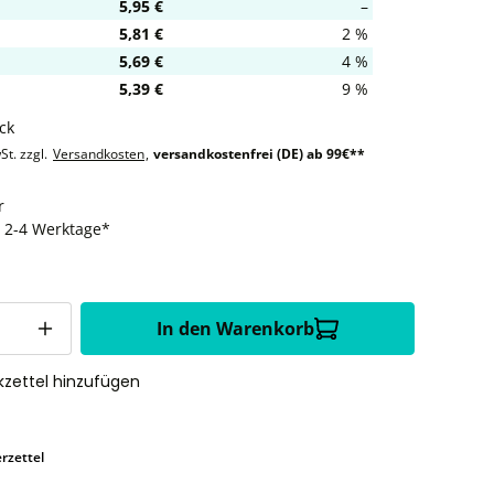
5,95 €
–
5,81 €
2 %
5,69 €
4 %
5,39 €
9 %
ck
St. zzgl.
Versandkosten
,
versandkostenfrei (DE) ab 99€**
r
t: 2-4 Werktage*
In den Warenkorb
zettel hinzufügen
rzettel