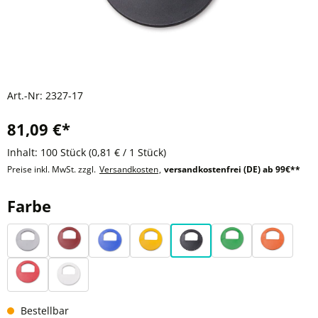
Art.-Nr:
2327-17
81,09 €*
Inhalt:
100 Stück
(0,81 € / 1 Stück)
Preise inkl. MwSt. zzgl.
Versandkosten
,
versandkostenfrei (DE) ab 99€**
auswählen
Farbe
Silber
Dunkelrot
Blau
Gelb
Schwarz
Grün
Orange
Rot
Weiß
Bestellbar