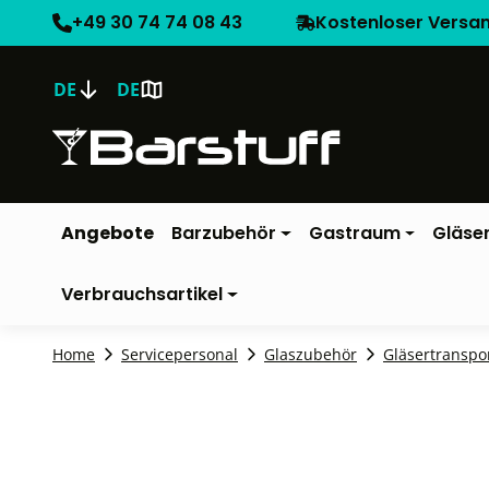
+49 30 74 74 08 43
Kostenloser Versa
DE
DE
Angebote
Barzubehör
Gastraum
Gläse
Verbrauchsartikel
Home
Servicepersonal
Glaszubehör
Gläsertranspo