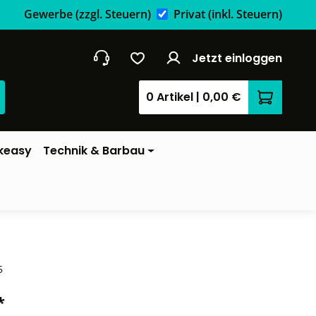
Gewerbe
(zzgl. Steuern)
Privat
(inkl. Steuern)
Jetzt einloggen
0 Artikel
|
0,00 €
Warenkor
keasy
Technik & Barbau
5
*