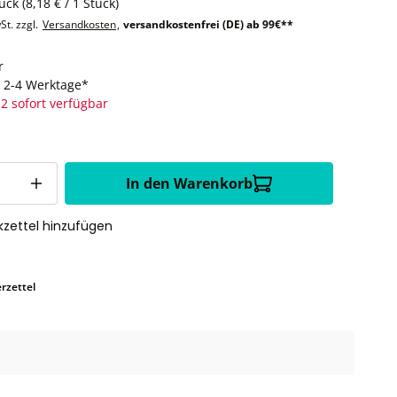
tück
(8,18 € / 1 Stück)
St. zzgl.
Versandkosten
,
versandkostenfrei (DE) ab 99€**
r
t: 2-4 Werktage*
2 sofort verfügbar
In den Warenkorb
zettel hinzufügen
rzettel