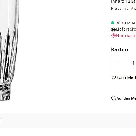
Inhalt:
12 S
Preise inkl. Mw
Verfügba
Lieferzei
Nur noch 
Karton
Anzahl
Zum Merk
Auf den Me
l