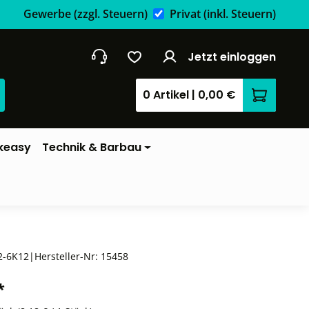
Gewerbe
(zzgl. Steuern)
Privat
(inkl. Steuern)
Jetzt einloggen
0 Artikel
|
0,00 €
Warenkor
keasy
Technik & Barbau
2-6K12
|
Hersteller-Nr:
15458
*