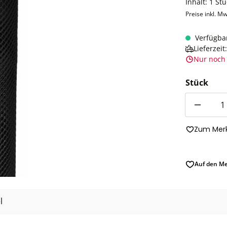
Inhalt:
1 Stü
Preise inkl. Mw
Verfügba
Lieferzei
Nur noch 
Stück
Anzahl
Zum Merk
Auf den Me
l