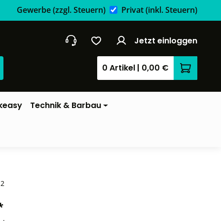
Gewerbe
(zzgl. Steuern)
Privat
(inkl. Steuern)
Jetzt einloggen
0 Artikel
|
0,00 €
Warenkor
keasy
Technik & Barbau
-2
*