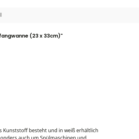
l
uffangwanne (23 x 33cm)"
 Kunststoff besteht und in weiß erhältlich
 Besonders auch um Spülmaschinen und