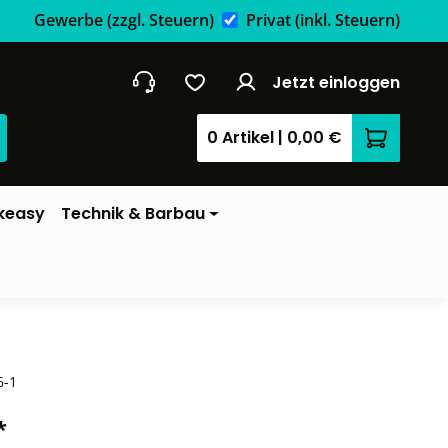
Gewerbe
(zzgl. Steuern)
Privat
(inkl. Steuern)
Jetzt einloggen
0 Artikel
|
0,00 €
Warenkor
keasy
Technik & Barbau
6-1
*