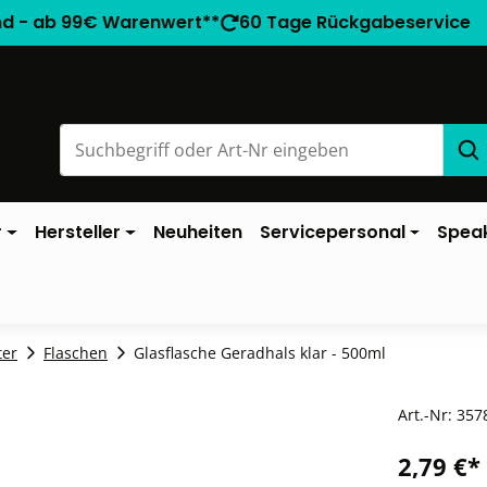
nd - ab 99€ Warenwert**
60 Tage Rückgabeservice
r
Hersteller
Neuheiten
Servicepersonal
Spea
ter
Flaschen
Glasflasche Geradhals klar - 500ml
Art.-Nr:
357
2,79 €*