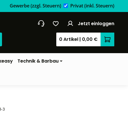
Gewerbe
(zzgl. Steuern)
Privat
(inkl. Steuern)
Jetzt einloggen
0 Artikel
|
0,00 €
Warenkor
keasy
Technik & Barbau
8-3