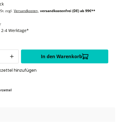
ck
St. zzgl.
Versandkosten
,
versandkostenfrei (DE) ab 99€**
r
t: 2-4 Werktage*
In den Warenkorb
zettel hinzufügen
rzettel