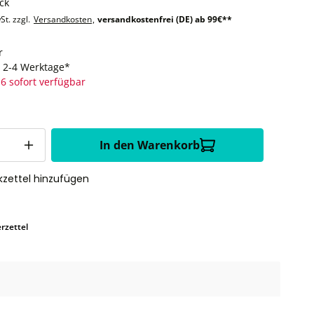
ck
St. zzgl.
Versandkosten
,
versandkostenfrei (DE) ab 99€**
r
t: 2-4 Werktage*
6 sofort verfügbar
In den Warenkorb
zettel hinzufügen
rzettel