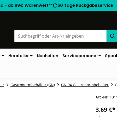
nd - ab 99€ Warenwert**
60 Tage Rückgabeservice
r
Hersteller
Neuheiten
Servicepersonal
Spea
ter
Gastronormbehälter (GN)
GN 94 Gastronormbehälter
G
Art.-Nr:
131
3,69 €*