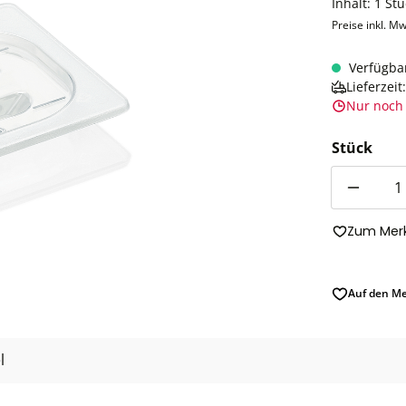
Inhalt:
1 Stü
Preise inkl. Mw
Verfügba
Lieferzei
Nur noch 
Stück
Anzahl
Zum Merk
Auf den Me
l