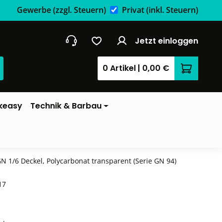
Gewerbe
(zzgl. Steuern)
Privat
(inkl. Steuern)
Jetzt einloggen
0 Artikel
|
0,00 €
Warenkor
keasy
Technik & Barbau
N 1/6 Deckel, Polycarbonat transparent (Serie GN 94)
17