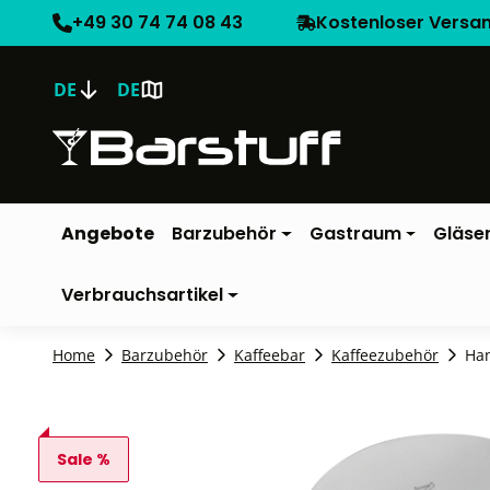
+49 30 74 74 08 43
Kostenloser Versa
DE
DE
Angebote
Barzubehör
Gastraum
Gläse
Verbrauchsartikel
Home
Barzubehör
Kaffeebar
Kaffeezubehör
Han
Sale %