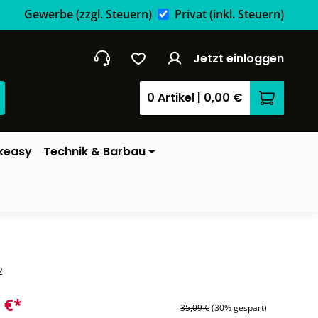
Gewerbe
(zzgl. Steuern)
Privat
(inkl. Steuern)
Jetzt einloggen
0 Artikel
|
0,00 €
Warenkor
keasy
Technik & Barbau
2
 €*
35,09 €
(30% gespart)