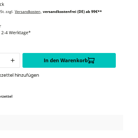
ck
St. zzgl.
Versandkosten
,
versandkostenfrei (DE) ab 99€**
r
t: 2-4 Werktage*
In den Warenkorb
zettel hinzufügen
rzettel