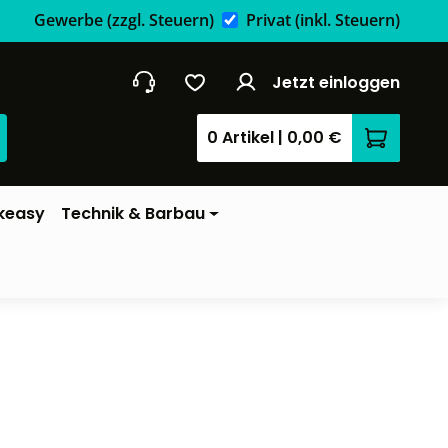
Gewerbe
(zzgl. Steuern)
Privat
(inkl. Steuern)
Jetzt einloggen
0 Artikel
|
0,00 €
Warenkor
keasy
Technik & Barbau