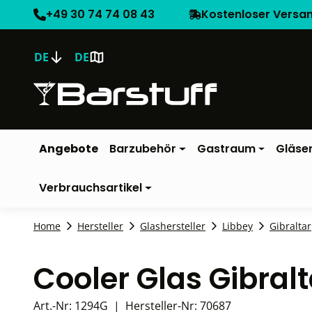
+49 30 74 74 08 43
Kostenloser Versa
DE
DE
Angebote
Barzubehör
Gastraum
Gläse
Verbrauchsartikel
Home
Hersteller
Glashersteller
Libbey
Gibraltar
Cooler Glas Gibralt
Art.-Nr:
1294G
|
Hersteller-Nr:
70687