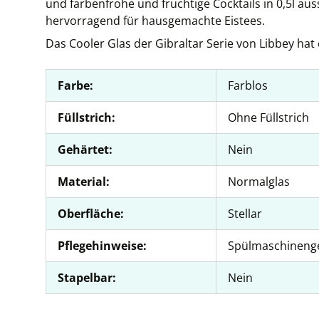
und farbenfrohe und fruchtige Cocktails in 0,5l a
hervorragend für hausgemachte Eistees.
Das Cooler Glas der Gibraltar Serie von Libbey ha
Farbe:
Farblos
Füllstrich:
Ohne Füllstrich
Gehärtet:
Nein
Material:
Normalglas
Oberfläche:
Stellar
Pflegehinweise:
Spülmaschineng
Stapelbar:
Nein