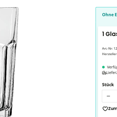
Ohne E
1 Gla
Art.-Nr:
1
Herstelle
Verfü
Liefer
Stück
Anzahl
Zum