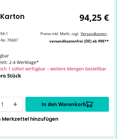
94,25 €
 Karton
94-1
Preise inkl. MwSt. zzgl.
Versandkosten
,
r-Nr:
70687
versandkostenfrei (DE) ab 99€**
gbar
zeit: 2-4 Werktage*
och 1 sofort verfügbar – weitere Mengen bestellbar
pro Stück
In den Warenkorb
 Merkzettel hinzufügen