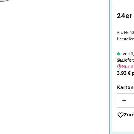
24er
Art.-Nr:
12
Herstelle
Verfü
Liefer
Nur n
3,93 € 
Karton
Anzahl
Zum