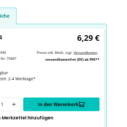
iche
6,29 €
s
294E
Preise inkl. MwSt. zzgl.
Versandkosten
,
r-Nr:
70687
versandkostenfrei (DE) ab 99€**
gbar
zeit: 2-4 Werktage*
In den Warenkorb
 Merkzettel hinzufügen