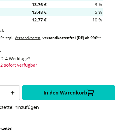
13,76 €
3 %
13,48 €
5 %
12,77 €
10 %
ck
St. zzgl.
Versandkosten
,
versandkostenfrei (DE) ab 99€**
r
t: 2-4 Werktage*
2 sofort verfügbar
In den Warenkorb
zettel hinzufügen
rzettel