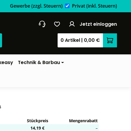
Gewerbe
(zzgl. Steuern)
Privat
(inkl. Steuern)
Jetzt einloggen
0 Artikel
|
0,00 €
Warenkor
keasy
Technik & Barbau
4
Stückpreis
Mengenrabatt
14,19 €
–