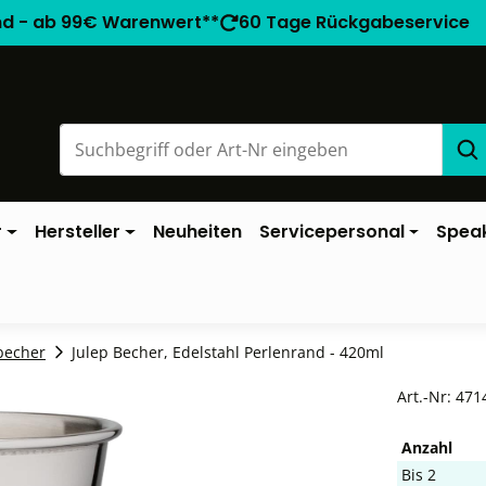
nd - ab 99€ Warenwert**
60 Tage Rückgabeservice
r
Hersteller
Neuheiten
Servicepersonal
Spea
becher
Julep Becher, Edelstahl Perlenrand - 420ml
Art.-Nr:
471
Anzahl
Bis
2