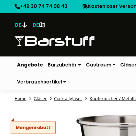
+49 30 74 74 08 43
Kostenloser Versa
DE
DE
Angebote
Barzubehör
Gastraum
Gläse
Verbrauchsartikel
Home
Gläser
Cocktailgläser
Kupferbecher / Metall
Mengenrabatt