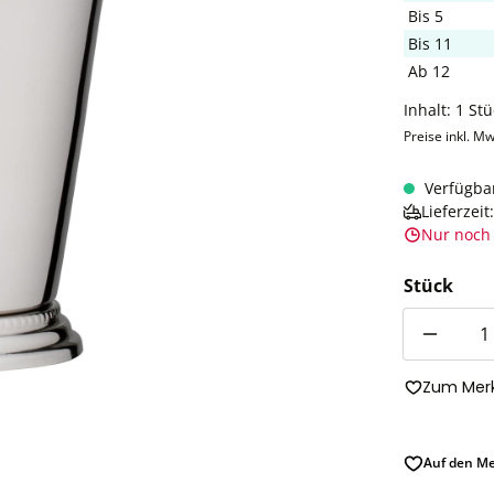
Bis
5
Bis
11
Ab
12
Inhalt:
1 Stü
Preise inkl. Mw
Verfügba
Lieferzei
Nur noch 
Stück
Anzahl
Zum Merk
Auf den Me