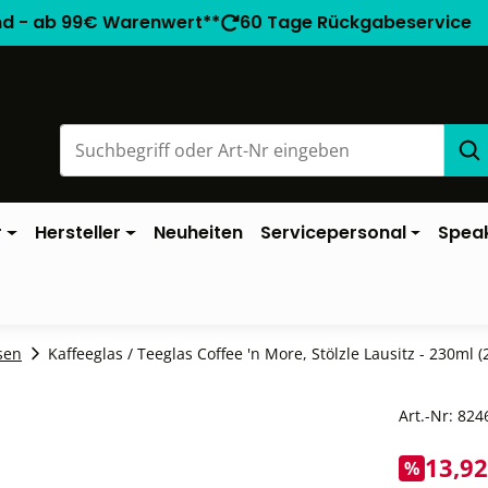
nd - ab 99€ Warenwert**
60 Tage Rückgabeservice
r
Hersteller
Neuheiten
Servicepersonal
Spea
sen
Kaffeeglas / Teeglas Coffee 'n More, Stölzle Lausitz - 230ml (2
Art.-Nr:
824
13,92
%