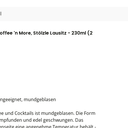
l
fee 'n More, Stölzle Lausitz - 230ml (2
engeeignet, mundgeblasen
stee und Cocktails ist mundgeblasen. Die Form
chempfunden und edel geschwungen. Das
ßenseite eine angenehme Temperatur behält -