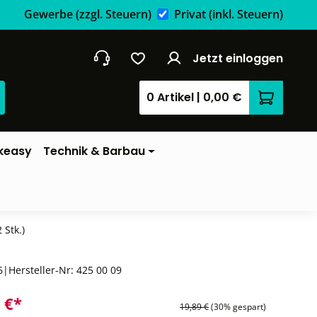
Gewerbe
(zzgl. Steuern)
Privat
(inkl. Steuern)
Jetzt einloggen
0 Artikel
|
0,00 €
Warenkor
keasy
Technik & Barbau
 Stk.)
6
|
Hersteller-Nr:
425 00 09
 €*
19,89 €
(30% gespart)