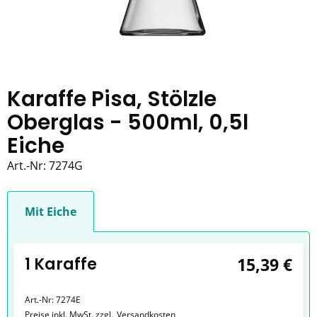
Karaffe Pisa, Stölzle
Oberglas - 500ml, 0,5l
Eiche
Art.-Nr:
7274G
Mit Eiche
1 Karaffe
15,39 €
Art.-Nr:
7274E
Preise inkl. MwSt. zzgl.
Versandkosten
,