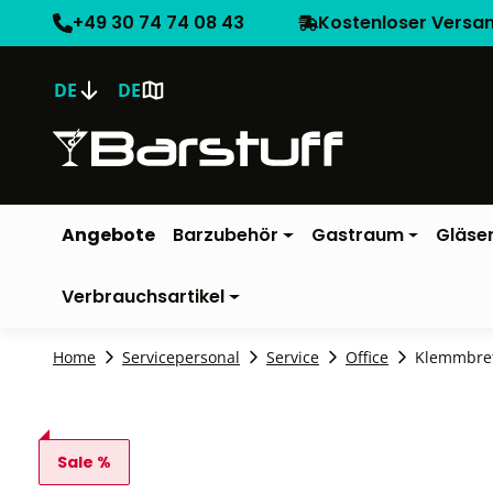
+49 30 74 74 08 43
Kostenloser Versa
DE
DE
Angebote
Barzubehör
Gastraum
Gläse
Verbrauchsartikel
Home
Servicepersonal
Service
Office
Klemmbret
Sale %