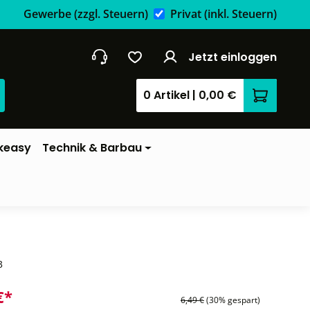
Gewerbe
(zzgl. Steuern)
Privat
(inkl. Steuern)
Jetzt einloggen
0 Artikel
|
0,00 €
Warenkor
keasy
Technik & Barbau
3
€*
6,49 €
(30% gespart)