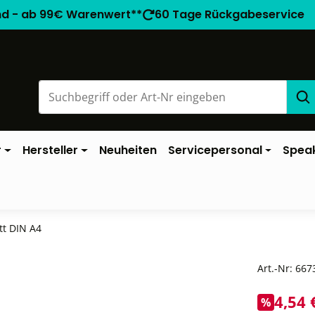
nd - ab 99€ Warenwert**
60 Tage Rückgabeservice
r
Hersteller
Neuheiten
Servicepersonal
Spea
t DIN A4
Art.-Nr:
667
4,54 
%