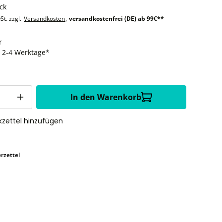
ck
St. zzgl.
Versandkosten
,
versandkostenfrei (DE) ab 99€**
r
t: 2-4 Werktage*
In den Warenkorb
zettel hinzufügen
rzettel