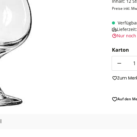
Inhalt:
12 S
Preise inkl. Mw
Verfügba
Lieferzei
Nur noch 
Karton
Anzahl
Zum Merk
Auf den Me
l