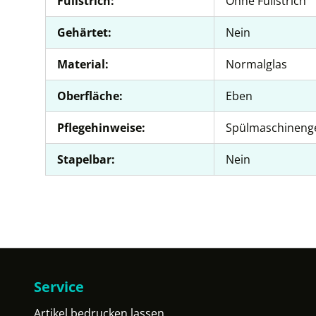
Füllstrich:
Ohne Füllstrich
Gehärtet:
Nein
Material:
Normalglas
Oberfläche:
Eben
Pflegehinweise:
Spülmaschineng
Stapelbar:
Nein
Service
Artikel bedrucken lassen