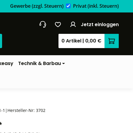
Gewerbe
(zzgl. Steuern)
Privat
(inkl. Steuern)
Jetzt einloggen
0 Artikel
|
0,00 €
Warenkor
keasy
Technik & Barbau
1-1
|
Hersteller-Nr:
3702
*