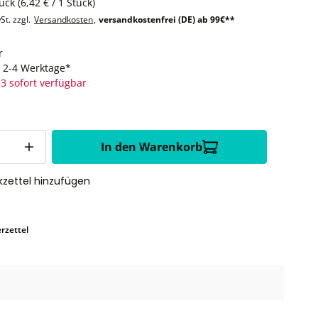
tück
(6,42 € / 1 Stück)
St. zzgl.
Versandkosten
,
versandkostenfrei (DE) ab 99€**
r
t: 2-4 Werktage*
3 sofort verfügbar
In den Warenkorb
zettel hinzufügen
rzettel