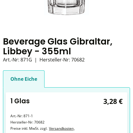
Beverage Glas Gibraltar,
Libbey - 355ml
Art.-Nr:
871G
|
Hersteller-Nr:
70682
Ohne Eiche
1 Glas
3,28 €
Art.-Nr:
871-1
Hersteller-Nr:
70682
Preise inkl. MwSt. zzgl.
Versandkosten
,