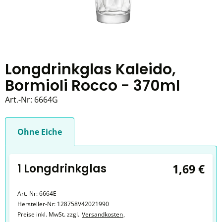
Longdrinkglas Kaleido,
Bormioli Rocco - 370ml
Art.-Nr:
6664G
Ohne Eiche
1 Longdrinkglas
1,69 €
Art.-Nr:
6664E
Hersteller-Nr:
128758V42021990
Preise inkl. MwSt. zzgl.
Versandkosten
,