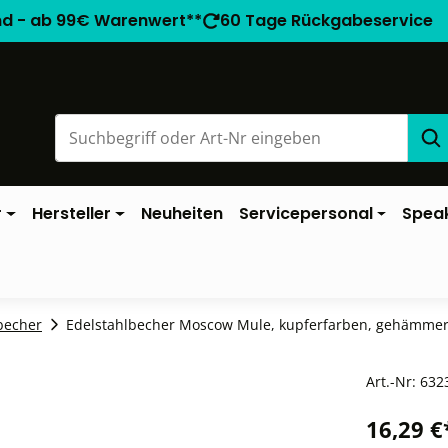
nd - ab 99€ Warenwert**
60 Tage Rückgabeservice
r
Hersteller
Neuheiten
Servicepersonal
Spea
becher
Edelstahlbecher Moscow Mule, kupferfarben, gehämmer
Art.-Nr:
632
16,29 €