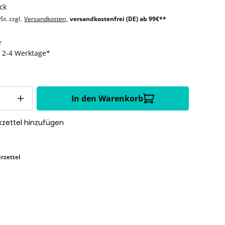
ck
St. zzgl.
Versandkosten
,
versandkostenfrei (DE) ab 99€**
r
t: 2-4 Werktage*
In den Warenkorb
zettel hinzufügen
rzettel