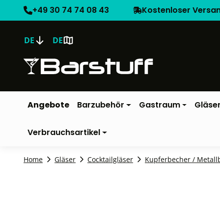
+49 30 74 74 08 43
Kostenloser Versa
DE
DE
Angebote
Barzubehör
Gastraum
Gläse
Verbrauchsartikel
Home
Gläser
Cocktailgläser
Kupferbecher / Metall