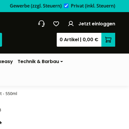
Gewerbe
(zzgl. Steuern)
Privat
(inkl. Steuern)
Jetzt einloggen
0 Artikel
|
0,00 €
Warenkor
keasy
Technik & Barbau
t - 550ml
3
*