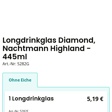
Longdrinkglas Diamond,
Nachtmann Highland -
445ml
Art.-Nr:
5282G
Ohne Eiche
1 Longdrinkglas
5,19 €
Art.-Nr:
5282E