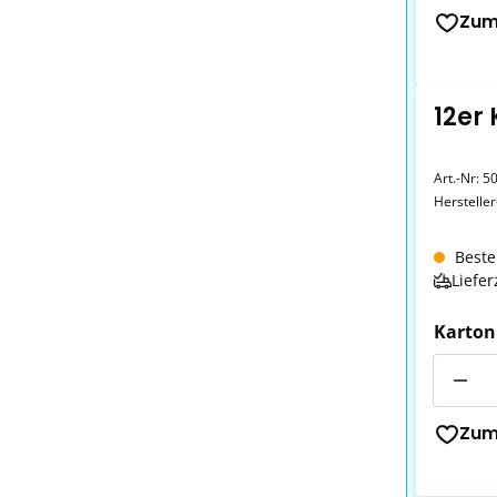
Zum
12er
Art.-Nr:
5
Herstelle
Beste
Liefer
Karton
Anzahl
Zum