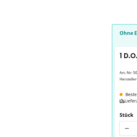
Ohne E
1 D.O
Art.-Nr:
5
Herstelle
Beste
Liefer
Stück
Anzahl