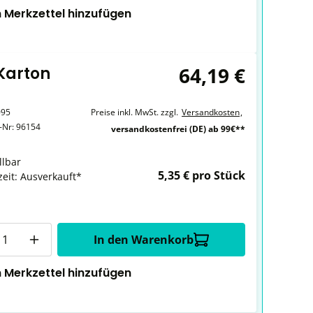
 Merkzettel hinzufügen
64,19 €
 Karton
095
Preise inkl. MwSt. zzgl.
Versandkosten
,
r-Nr:
96154
versandkostenfrei (DE) ab 99€**
llbar
5,35 € pro Stück
zeit: Ausverkauft*
In den Warenkorb
 Merkzettel hinzufügen