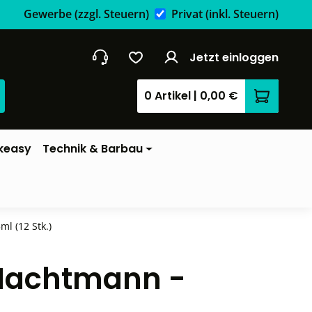
Gewerbe
(zzgl. Steuern)
Privat
(inkl. Steuern)
Jetzt einloggen
0 Artikel
|
0,00 €
Warenkor
keasy
Technik & Barbau
l (12 Stk.)
 Nachtmann -