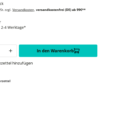
ck
St. zzgl.
Versandkosten
,
versandkostenfrei (DE) ab 99€**
r
t: 2-4 Werktage*
In den Warenkorb
zettel hinzufügen
rzettel