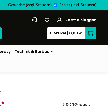
Gewerbe
(zzgl. Steuern)
Privat
(inkl. Steuern)
Jetzt einloggen
0 Artikel
|
0,00 €
Warenkor
keasy
Technik & Barbau
7
€*
6,49 €
(30% gespart)