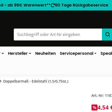
nd - ab 99€ Warenwert**
60 Tage Rückgabeservice
r
Hersteller
Neuheiten
Servicepersonal
Spea
Doppelbarmaß - Edelstahl (1,5/0,75oz.)
Art.-Nr:
118
4,54 
%