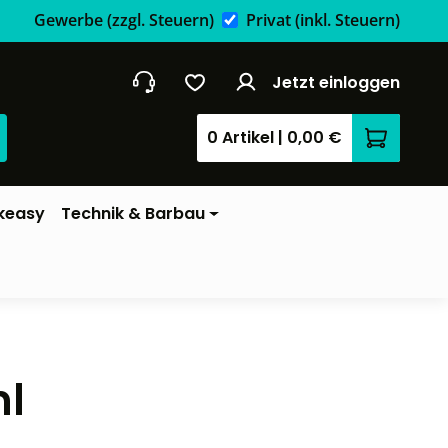
Gewerbe
(zzgl. Steuern)
Privat
(inkl. Steuern)
Jetzt einloggen
0 Artikel
|
0,00 €
Warenkor
keasy
Technik & Barbau
ml