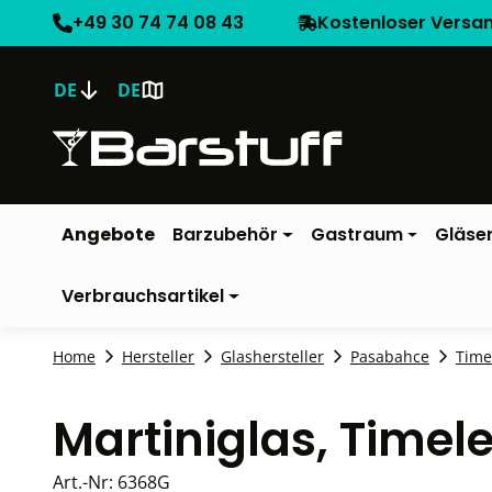
+49 30 74 74 08 43
Kostenloser Versa
DE
DE
Angebote
Barzubehör
Gastraum
Gläse
Verbrauchsartikel
Home
Hersteller
Glashersteller
Pasabahce
Time
Martiniglas, Time
Art.-Nr:
6368G