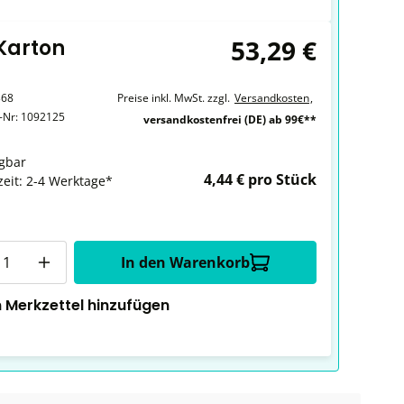
53,29 €
 Karton
368
Preise inkl. MwSt. zzgl.
Versandkosten
,
r-Nr:
1092125
versandkostenfrei (DE) ab 99€**
gbar
4,44 € pro Stück
zeit: 2-4 Werktage*
In den Warenkorb
 Merkzettel hinzufügen