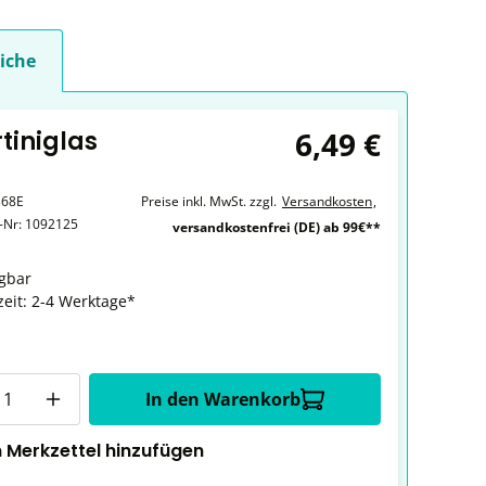
iche
6,49 €
tiniglas
368E
Preise inkl. MwSt. zzgl.
Versandkosten
,
r-Nr:
1092125
versandkostenfrei (DE) ab 99€**
gbar
zeit: 2-4 Werktage*
In den Warenkorb
 Merkzettel hinzufügen