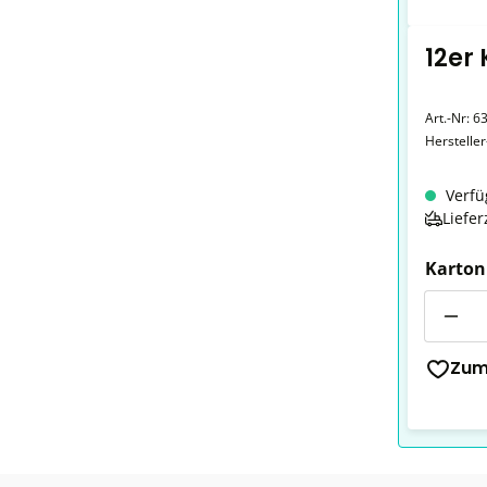
12er
Art.-Nr:
6
Herstelle
Verfü
Liefer
Karton
Anzahl
Zum