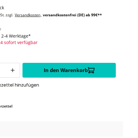
ck
St. zzgl.
Versandkosten
,
versandkostenfrei (DE) ab 99€**
r
t: 2-4 Werktage*
4 sofort verfügbar
In den Warenkorb
zettel hinzufügen
rzettel