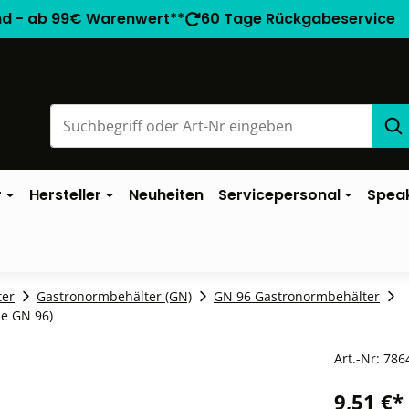
nd - ab 99€ Warenwert**
60 Tage Rückgabeservice
r
Hersteller
Neuheiten
Servicepersonal
Spea
ter
Gastronormbehälter (GN)
GN 96 Gastronormbehälter
ie GN 96)
Art.-Nr:
786
9,51 €*