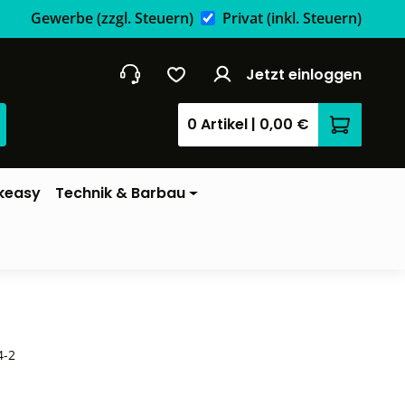
Gewerbe
(zzgl. Steuern)
Privat
(inkl. Steuern)
Jetzt einloggen
0 Artikel
|
0,00 €
Warenkor
keasy
Technik & Barbau
4-2