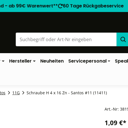
nd - ab 99€ Warenwert**
60 Tage Rückgabeservice
r
Hersteller
Neuheiten
Servicepersonal
Spea
tos
11G
Schraube H 4 x 16 Zn - Santos #11 (11411)
Art.-Nr:
381
1,09 €*