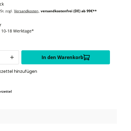
ck
St. zzgl.
Versandkosten
,
versandkostenfrei (DE) ab 99€**
r
t: 10-18 Werktage*
In den Warenkorb
zettel hinzufügen
rzettel