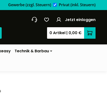
Gewerbe
(zzgl. Steuern)
Privat
(inkl. Steuern)
Jetzt einloggen
0 Artikel
|
0,00 €
Warenkor
keasy
Technik & Barbau
9