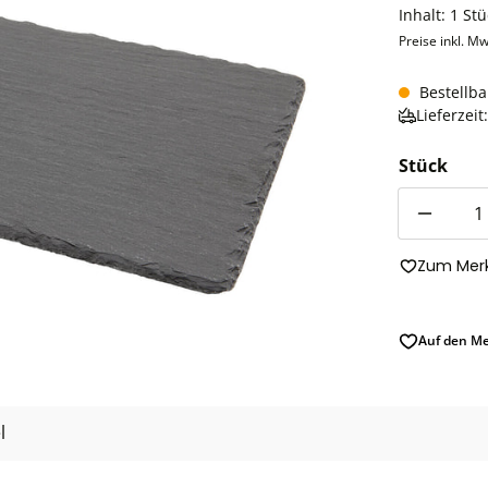
Inhalt:
1 Stü
Preise inkl. Mw
Bestellba
Lieferzei
Stück
Anzahl
Zum Merk
Auf den Me
l