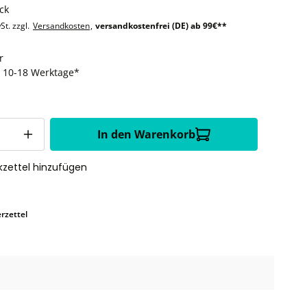
ck
St. zzgl.
Versandkosten
,
versandkostenfrei (DE) ab 99€**
r
t: 10-18 Werktage*
In den Warenkorb
zettel hinzufügen
rzettel