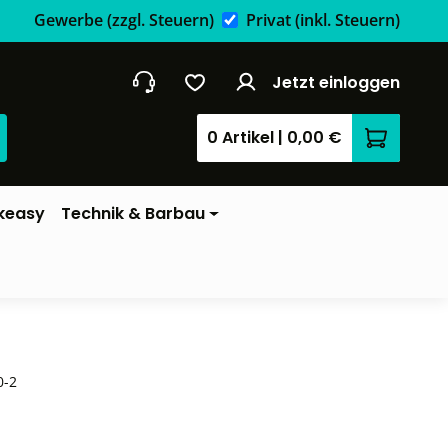
Gewerbe
(zzgl. Steuern)
Privat
(inkl. Steuern)
Jetzt einloggen
0 Artikel
|
0,00 €
Warenkor
keasy
Technik & Barbau
0-2