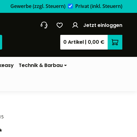
Gewerbe
(zzgl. Steuern)
Privat
(inkl. Steuern)
Jetzt einloggen
0 Artikel
|
0,00 €
Warenkor
keasy
Technik & Barbau
15
*