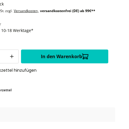
ck
St. zzgl.
Versandkosten
,
versandkostenfrei (DE) ab 99€**
r
t: 10-18 Werktage*
In den Warenkorb
zettel hinzufügen
rzettel