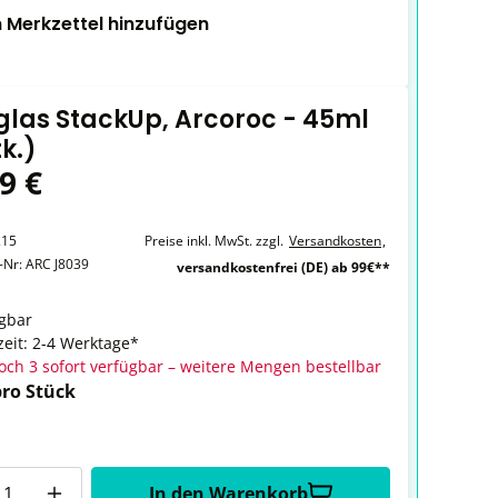
 Merkzettel hinzufügen
glas StackUp, Arcoroc - 45ml
tk.)
9 €
215
Preise inkl. MwSt. zzgl.
Versandkosten
,
r-Nr:
ARC J8039
versandkostenfrei (DE) ab 99€**
gbar
zeit: 2-4 Werktage*
och 3 sofort verfügbar – weitere Mengen bestellbar
pro Stück
In den Warenkorb