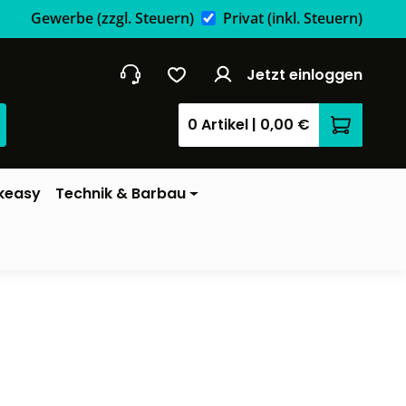
Gewerbe
(zzgl. Steuern)
Privat
(inkl. Steuern)
Jetzt einloggen
0 Artikel
|
0,00 €
Warenkor
keasy
Technik & Barbau