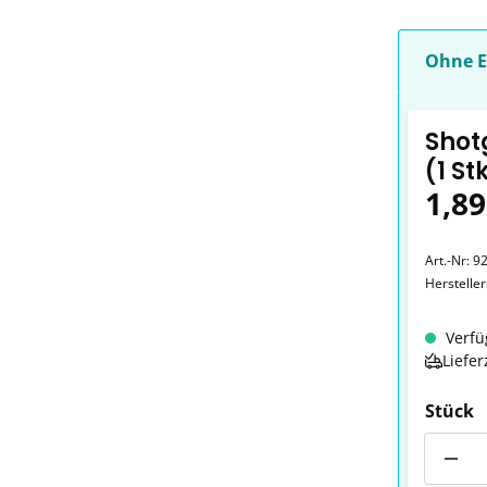
Ohne E
Shot
(1 St
1,89
Art.-Nr:
9
Herstelle
Verfü
Liefer
Stück
Anzahl