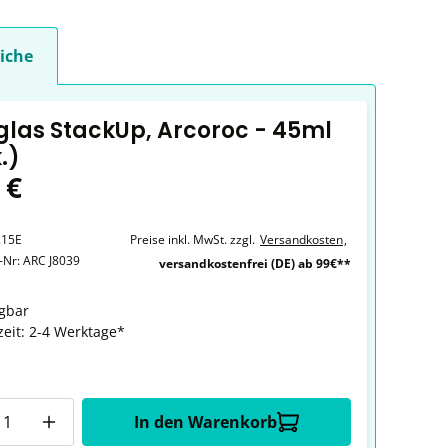
iche
glas StackUp, Arcoroc - 45ml
k.)
 €
215E
Preise inkl. MwSt. zzgl.
Versandkosten
,
r-Nr:
ARC J8039
versandkostenfrei (DE) ab 99€**
gbar
zeit: 2-4 Werktage*
In den Warenkorb