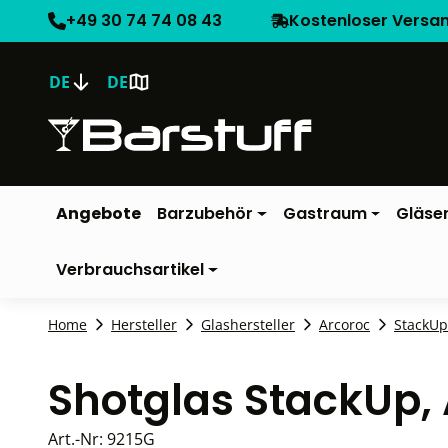
+49 30 74 74 08 43
Kostenloser Versa
DE
DE
Angebote
Barzubehör
Gastraum
Gläse
Verbrauchsartikel
Home
Hersteller
Glashersteller
Arcoroc
StackUp
Shotglas StackUp,
Art.-Nr:
9215G