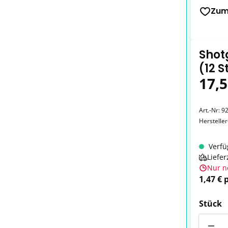
Zum
Shot
(12 S
17,5
Art.-Nr:
9
Herstelle
Verfü
Liefer
Nur n
1,47 € 
Stück
Anzahl