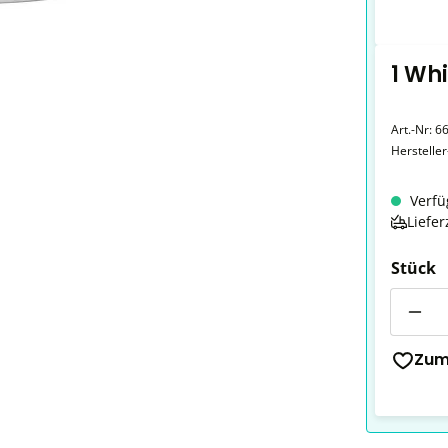
1 Wh
Art.-Nr:
6
Herstelle
Verfü
Liefer
Stück
Anzahl
Zum