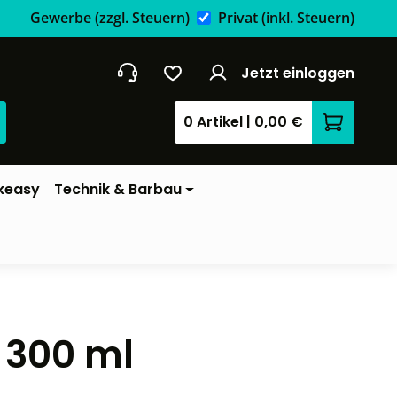
Gewerbe
(zzgl. Steuern)
Privat
(inkl. Steuern)
Jetzt einloggen
0 Artikel
|
0,00 €
Warenkor
keasy
Technik & Barbau
- 300 ml