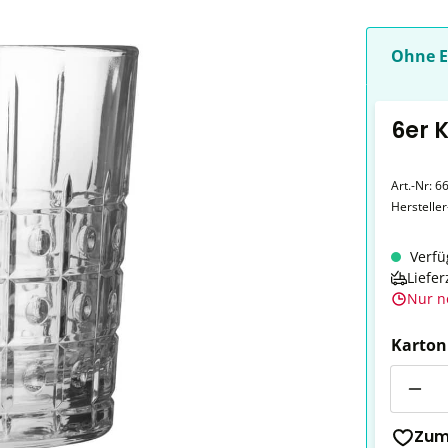
Ohne E
6er 
Art.-Nr:
6
Herstelle
Verfü
Liefer
Nur n
Karton
Anzahl
Zum