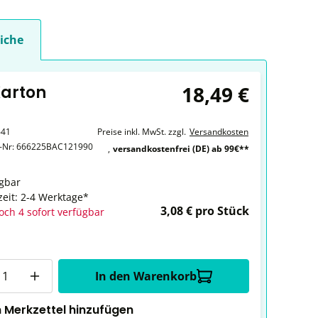
iche
18,49 €
Karton
641
Preise inkl. MwSt. zzgl.
Versandkosten
r-Nr:
666225BAC121990
,
versandkostenfrei (DE) ab 99€**
gbar
zeit: 2-4 Werktage*
3,08 € pro Stück
och 4 sofort verfügbar
In den Warenkorb
 Merkzettel hinzufügen