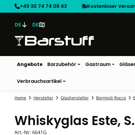
+49 30 74 74 08 43
Kostenloser Versa
DE
DE
Angebote
Barzubehör
Gastraum
Gläse
Verbrauchsartikel
Home
Hersteller
Glashersteller
Bormioli Rocco
Whiskyglas Este, S.
Art.-Nr:
6641G