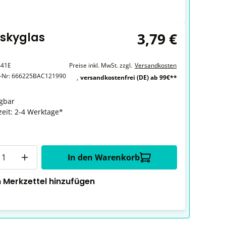
3,79 €
iskyglas
641E
Preise inkl. MwSt. zzgl.
Versandkosten
r-Nr:
666225BAC121990
,
versandkostenfrei (DE) ab 99€**
gbar
zeit: 2-4 Werktage*
In den Warenkorb
 Merkzettel hinzufügen