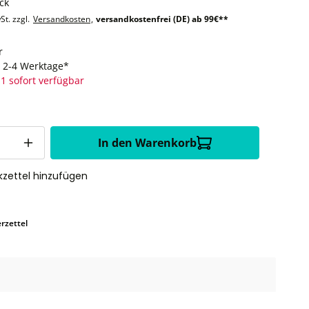
ck
St. zzgl.
Versandkosten
,
versandkostenfrei (DE) ab 99€**
r
t: 2-4 Werktage*
1 sofort verfügbar
In den Warenkorb
zettel hinzufügen
rzettel