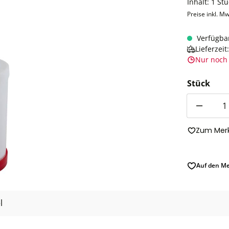
Inhalt:
1 Stü
Preise inkl. Mw
Verfügba
Lieferzei
Nur noch 
Stück
Anzahl
Zum Merk
Auf den Me
l