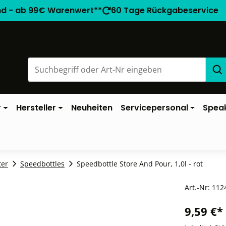
nd - ab 99€ Warenwert**
60 Tage Rückgabeservice
r
Hersteller
Neuheiten
Servicepersonal
Spea
ter
Speedbottles
Speedbottle Store And Pour, 1,0l - rot
Art.-Nr:
112
9,59 €*