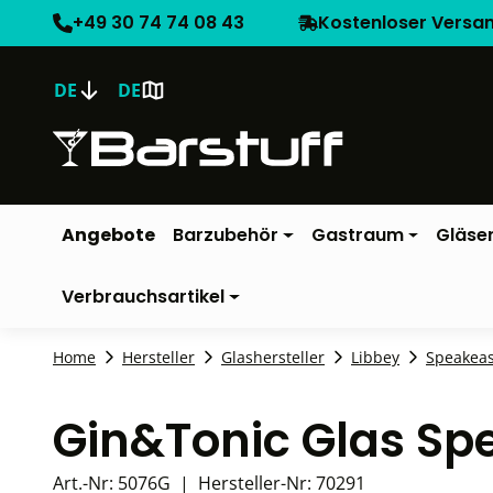
+49 30 74 74 08 43
Kostenloser Versa
DE
DE
Angebote
Barzubehör
Gastraum
Gläse
Verbrauchsartikel
Home
Hersteller
Glashersteller
Libbey
Speakea
Gin&Tonic Glas Sp
Art.-Nr:
5076G
|
Hersteller-Nr:
70291