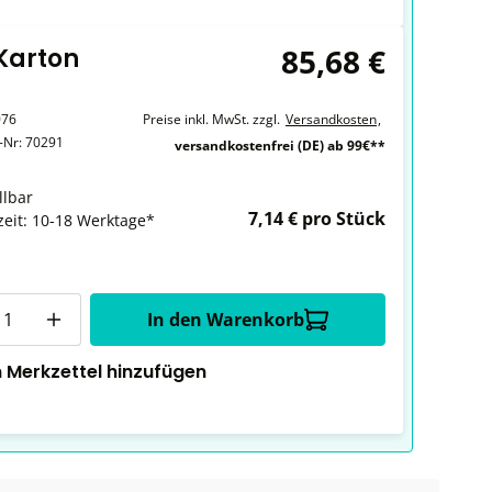
85,68 €
 Karton
076
Preise inkl. MwSt. zzgl.
Versandkosten
,
r-Nr:
70291
versandkostenfrei (DE) ab 99€**
llbar
7,14 € pro Stück
zeit: 10-18 Werktage*
In den Warenkorb
 Merkzettel hinzufügen