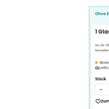
Ohne E
1 Gla
Art.-Nr:
5
Herstelle
Beste
Liefer
Stück
Anzahl
Zum