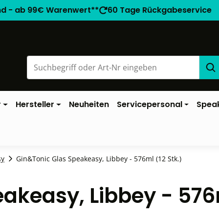
nd - ab 99€ Warenwert**
60 Tage Rückgabeservice
r
Hersteller
Neuheiten
Servicepersonal
Spea
sy
Gin&Tonic Glas Speakeasy, Libbey - 576ml (12 Stk.)
eakeasy, Libbey - 57