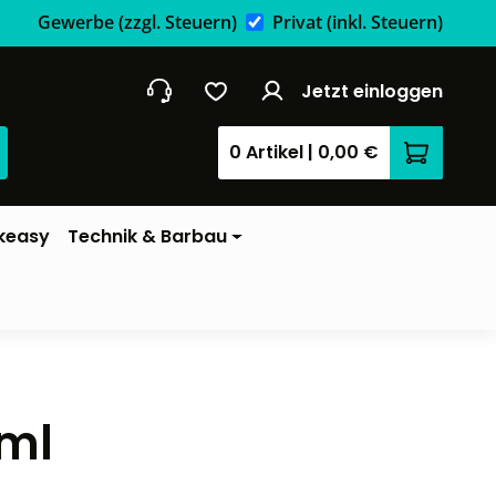
Gewerbe
(zzgl. Steuern)
Privat
(inkl. Steuern)
Jetzt einloggen
0 Artikel
|
0,00 €
Warenkor
keasy
Technik & Barbau
6ml