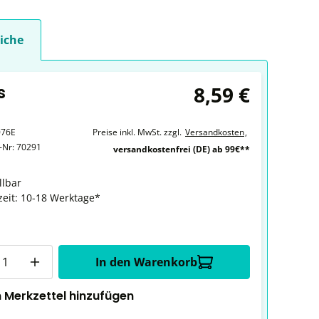
iche
8,59 €
s
076E
Preise inkl. MwSt. zzgl.
Versandkosten
,
r-Nr:
70291
versandkostenfrei (DE) ab 99€**
llbar
zeit: 10-18 Werktage*
In den Warenkorb
 Merkzettel hinzufügen