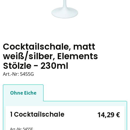
Cocktailschale, matt
weiß/silber, Elements
Stölzle - 230ml
Art.-Nr:
5455G
Ohne Eiche
1 Cocktailschale
14,29 €
Art.-Nr:
5455E