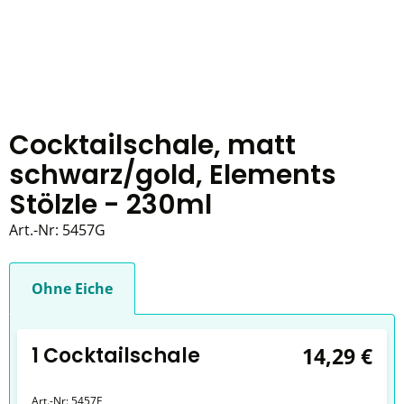
Cocktailschale, matt
schwarz/gold, Elements
Stölzle - 230ml
Art.-Nr:
5457G
Ohne Eiche
1 Cocktailschale
14,29 €
Art.-Nr:
5457E