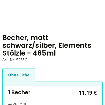
Becher, matt
schwarz/silber, Elements
Stölzle - 465ml
Art.-Nr:
5253G
Ohne Eiche
1 Becher
11,19 €
Art.-Nr:
5253E