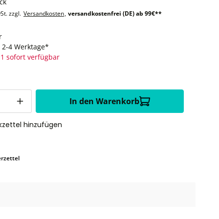
ck
St. zzgl.
Versandkosten
,
versandkostenfrei (DE) ab 99€**
r
t: 2-4 Werktage*
1 sofort verfügbar
In den Warenkorb
zettel hinzufügen
rzettel