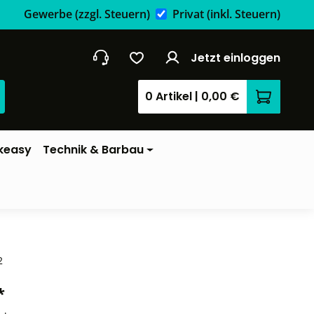
Gewerbe
(zzgl. Steuern)
Privat
(inkl. Steuern)
Jetzt einloggen
0 Artikel
|
0,00 €
Warenkor
keasy
Technik & Barbau
2
*