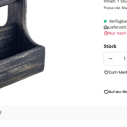
Inhalt:
1 Stü
Preise inkl. Mw
Verfügba
Lieferzei
Nur noch 
Stück
Anzahl
Zum Merk
Auf den Me
l